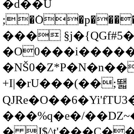
�d��֝Ǜ
;�ܿO�p���
��� §j�{QGf#5
�O0���i����
�NŠ0�Z*P�N�n�
+I|�rU���(��;뙓
QJRe�O��6�Yi'f
���%q�e�/��Ǳ~
� J$^t'���C��