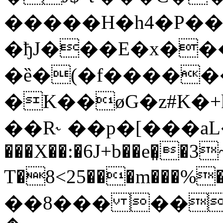
�����H�h4�P��s�
�ђJ���E�x���
�ȅ�(�f�����
�K��øG�z#K�+
��R˞ ��p�[���aL�
���X��:�6J+b��e�͈�3
T�8<25���m���%��
��8��� ��d�)���G�6H�hl���0�]�oޙ��