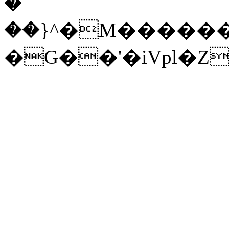
�
��}^�M�����
�G��'�iVpl�Z