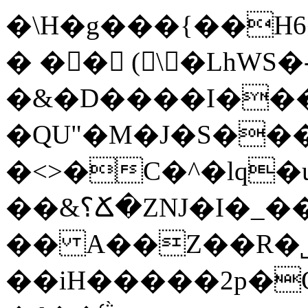
�\H�g���{��Hא�7�6����@�ϑ��M��������pg�Ϩ��7�󼀅����
� �� (\�LhWS�
�&�D����I�����
�QU"�M�J�S��
�<>�C�^�lq�u_*
��&؟Ճ�ZNJ�I�_��ch�u0%��B
�� A��Z��R�
��iH�����2p�O