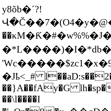
y8õb�ˊ?!
Վ�Č��7�(O4�y�@��Ma����=ŇVSbUʀ���6��i�
��κM�Ƙ�#�w%%�J�
�*L����)�I�*db
'Wc�����$zc1�x
�Jҍ<_# l��aD:s��2
��}A��fAy�G lh�sp
��\l����I