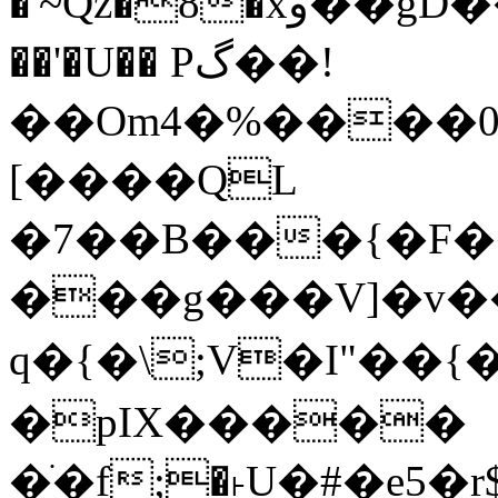
�'~Qz�8�xو��gD��{�*&4�®����$�C�p�����֩�tZW���5�8E@R�$����
��'�U�� Pگ��!
��Om4�%����0o
[����QL
�7��B���{�F�
���g���V]�v�
q�{�\;V�I"��
�pIX�����
�ֹ�f;�˫U�#�e5�r$�����d!4���p�_Qrs