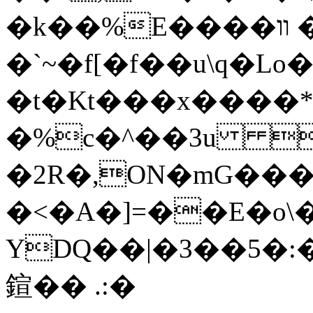
�k��%E����װ �Qƕ�c�P�@�����#Յ�k�S
�`~�f[�f��u\q�
�t�Kt���x����*7
�%c�^��3u 
�2R�,ON�mG��
�<�A�]=��E�o\
YDQ��|�3��5�:�
鍹�� .:�