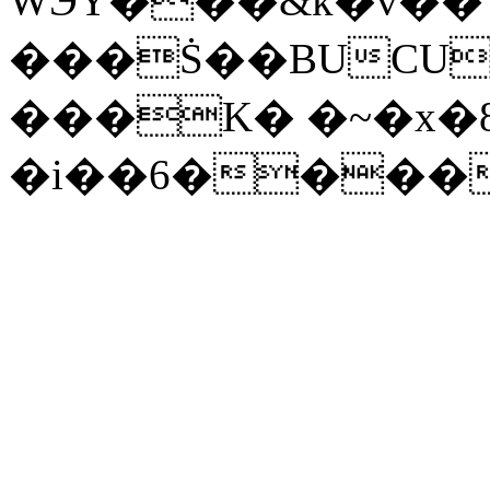
WЭY���&k�v��
���Ṡ��BUCU�
���K� �~�x�8
�i��6����