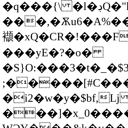
�q���{\ �l�ڊQ�"kqZB�b15����/
襭�xQ�CR�!���F
���yE�?�o�
�S}O:���3�t�_�
;�����[#C�
�i2�w�y�$bf,ǈ 
���]�x_0����"G