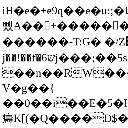
iH�e�+e9q��e�u:;
뼀A��+������
������-T:G� �/Z
j��!��f�6שj���;��5s�����4/��>
��n��RW���
V�g��{
��0��i��E�5�H
㿒K[(�Q����D$