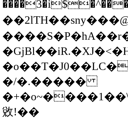
����3�i$�^��
��2lTH��sny���
����S�P�hA��r�
�GjBl��iR.�XJ�
�o��T�J0��LC�
�/�.����
�
�+�o~����1��\��;0چ�4�����e
敓!��