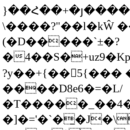
}��Հ��+�յ���� 
\����?"��l�kŴ �
(�D�����`±�?
�4��S�+uz9�Kp
?y��+{��5{��� �
����D8e6�=�L/
�T�����_��4
�]�='�`�̱�J�