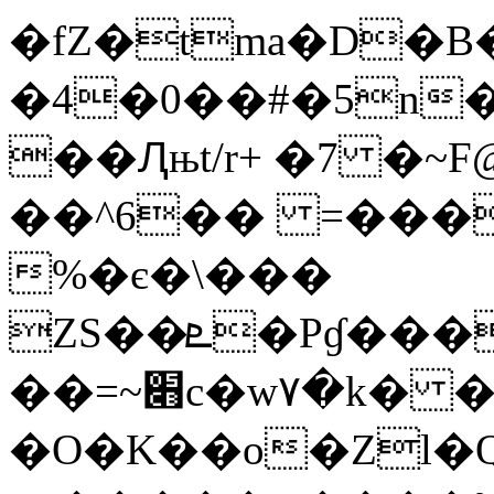
�fZ�tma�D�
�4�0��#�5n
��Ԯњt/r+ �7 �
��^6�� =���
%�є�\���
ZS��ܧ�Pɠ��������a`�>?<:e
��=~׋c�w٧�k� �m/
�O�K��o�Zl�