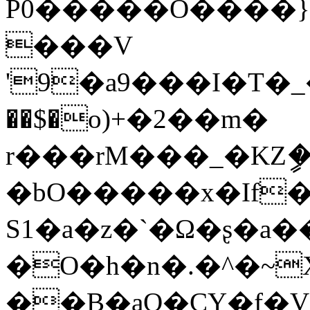
P0�����O����}
���V
'9�a9���I�T�
��$�o)+�2��m�
r���rM���_�KZީ
�bO�����x�If�
S1�a�z�`�Ω�ʂ�a�
�O�h�n�.�^�~
��B�aQ�CY�f�V|