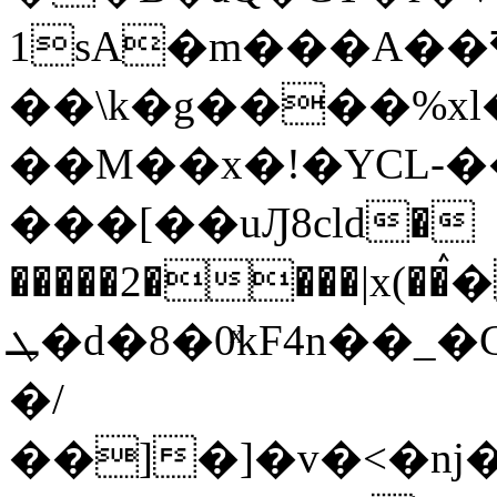
1sA�m���A��
��\k�g����%xl
��M��x�!�YCL-
���[��uԒ8cld�
�����2����|x(��
ܛ�d�8�0ͯkF4n��_�CSa՝�1�~'��{���W���]�p�w�WO��×��o��"p��w"���o����K
�/
��]�]�v�<�nj