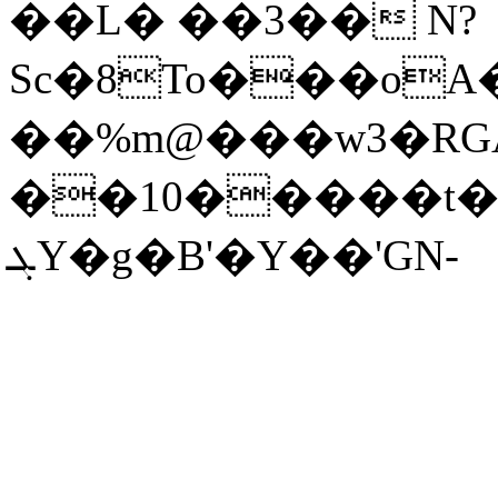
��L� ��3�� N?
Sc�8To���oA�
��%m@���w3�RGA
��10�����t�
ܓY�g�B'�Y��'GN-