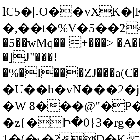
lC5�|˔O��vXK�
�,��t�%V�5��24�R�c��$ψߟ`l_v�
�5��wMq�� +���> �A
�]J"���!
�%�I���ZJ���a(
�U��b�vN���2�j
�W 8���@"�P
�z{�Ի�0}3�rg
1�(�s�?D�K: 