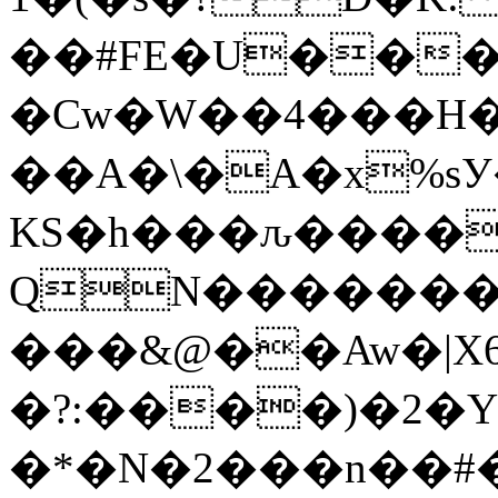
��#FE�U���
�Cw�W��4���H�
��A�\�A�x%s
KS�h���ԉ�����ivݜ�J
QN�������
���&@��Aw�|X6
�?:����)�2�Y
�*�N�2���n��#