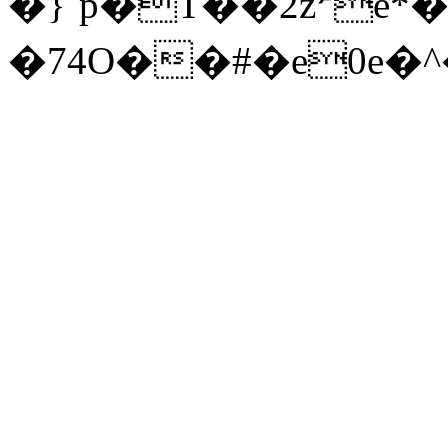
�}`p�T��2zܑe*
�74O��#�e0e�